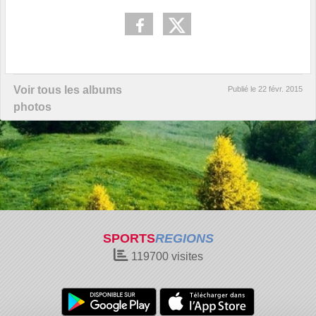
Voir tous les albums
Publié le
22 févr. 2015
photos
SPORTS
REGIONS
119700
visites