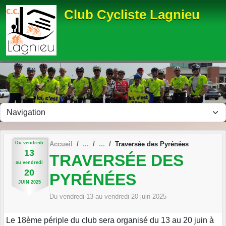
Panneau de gestion des cookies
Club Cycliste Lagnieu
Du
vendredi
Accueil
Traversée des Pyrénées
13
TRAVERSÉE DES
au
vendredi
20
PYRÉNÉES
JUIN
2025
Du
vendredi
13
au
vendredi
20
juin
2025
Le 18ème périple du club sera organisé du 13 au 20 juin à