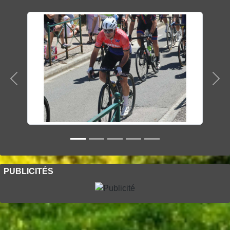
Précedent
Sui
PUBLICITÉS