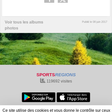
Voir tous les albums
Publié le
08 juin 2017
photos
SPORTS
REGIONS
119692
visites
Charte cookies
Gestion des cookies
Ce site utilise des cookies et vous donne le contrôle sur ceux