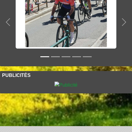
Précedent
Sui
PUBLICITÉS