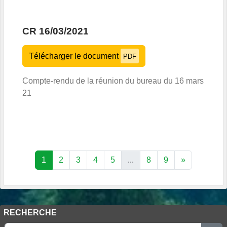
CR 16/03/2021
Télécharger le document
PDF
Compte-rendu de la réunion du bureau du 16 mars
21
1
2
3
4
5
...
8
9
»
RECHERCHE